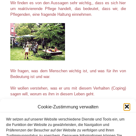
Wir finden es von den Aussagen sehr wichtig,, dass es sich hier
um reaktivierende Pflege handelt, das bedeutet, dass wir, die
Pflegenden, eine fragende Haltung einnehmen.
Wir fragen, was dem Menschen wichtig ist, und was für ihn von
Bedeutung ist und war.
Wir wollen verstehen, was er uns mit diesem Verhalten (Coping)
sagen will, worum es ihm in diesem Leben geht.
Für uns ist es wichtig, seine Ich-Wichtigkeit zu erkennen und zu
Cookie-Zustimmung verwalten
stärken. So, wie der Mensch ist, darf er sein, wir werden uns
bemühen, ihm das Gefühl zu vermitteln, dass er genauso wie er
Wir setzen auf unserer Website verschiedene Dienste und Tools ein, um
ist, Wertschätzung erfährt.
die Funktion der Website zu gewährleisten, die Navigation und
Präferenzen der Besucher auf der Website zu verfolgen und Ihren
Wir wollen ihn in seiner Normalität erkennen und unterstützen,
Zustimmungsstatus zu speichern. Genauere Informationen können Sie